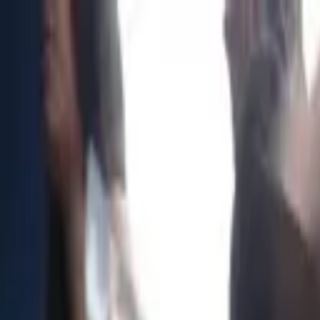
Portal jurídico independente para análise pública e const
A
ibepacpelicano@gmail.com