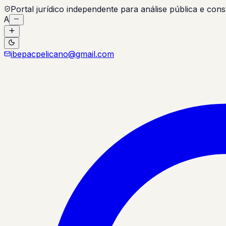
Portal jurídico independente para análise pública e const
A
ibepacpelicano@gmail.com