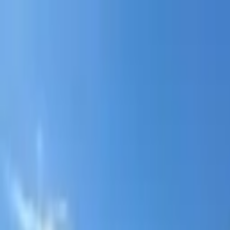
Portal jurídico independente para análise pública e const
A
ibepacpelicano@gmail.com