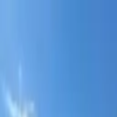
Portal jurídico independente para análise pública e const
A
ibepacpelicano@gmail.com