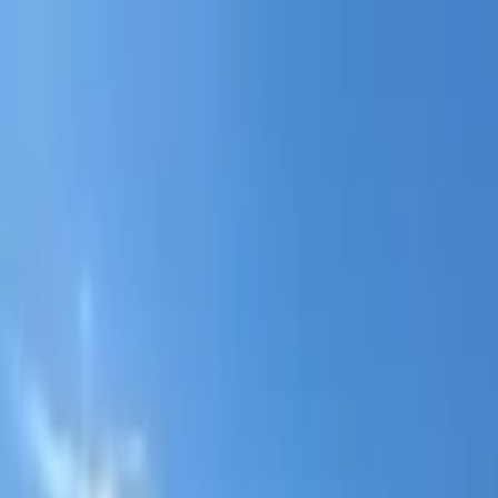
Portal jurídico independente para análise pública e const
A
ibepacpelicano@gmail.com