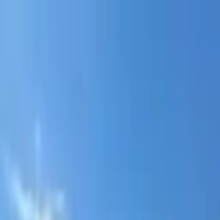
Portal jurídico independente para análise pública e const
A
ibepacpelicano@gmail.com