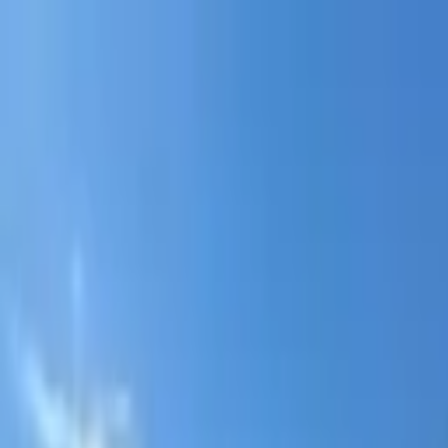
Portal jurídico independente para análise pública e const
A
ibepacpelicano@gmail.com