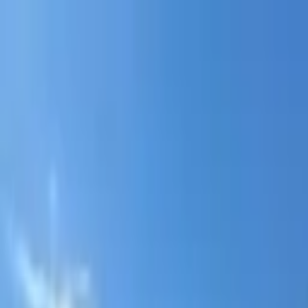
Portal jurídico independente para análise pública e const
A
ibepacpelicano@gmail.com