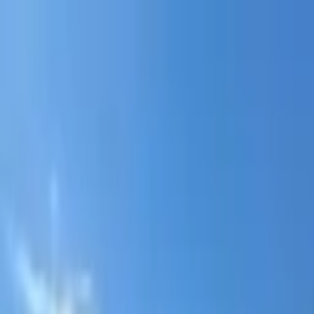
Portal jurídico independente para análise pública e const
A
ibepacpelicano@gmail.com