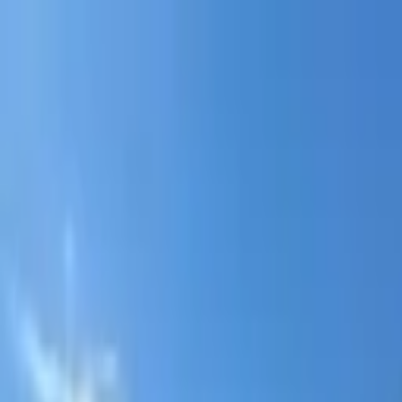
Portal jurídico independente para análise pública e const
A
ibepacpelicano@gmail.com