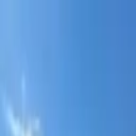
Portal jurídico independente para análise pública e const
A
ibepacpelicano@gmail.com