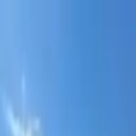
Portal jurídico independente para análise pública e const
A
ibepacpelicano@gmail.com