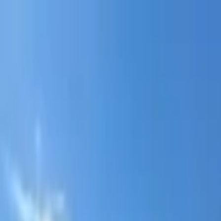
Portal jurídico independente para análise pública e const
A
ibepacpelicano@gmail.com