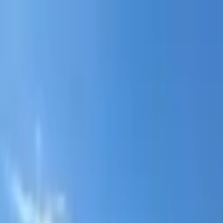
Portal jurídico independente para análise pública e const
A
ibepacpelicano@gmail.com