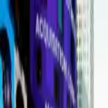
Portal jurídico independente para análise pública e const
A
ibepacpelicano@gmail.com