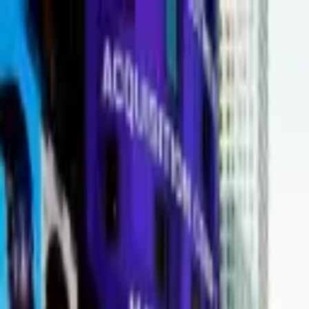
Portal jurídico independente para análise pública e const
A
ibepacpelicano@gmail.com