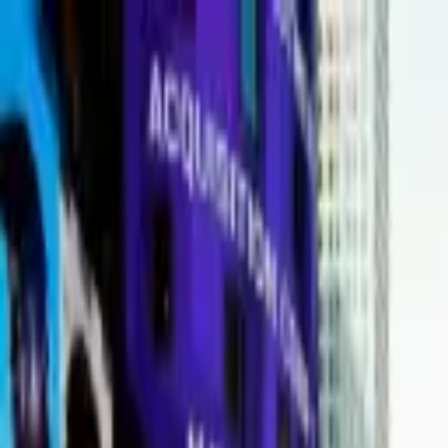
Portal jurídico independente para análise pública e const
A
ibepacpelicano@gmail.com