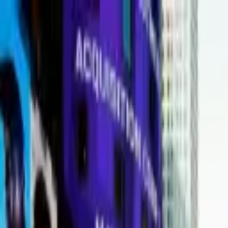
Portal jurídico independente para análise pública e const
A
ibepacpelicano@gmail.com