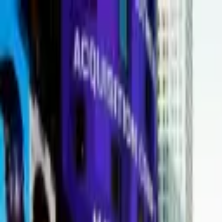
Portal jurídico independente para análise pública e const
A
ibepacpelicano@gmail.com